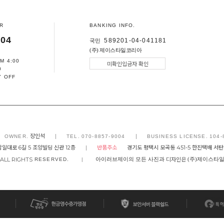
R
BANKING INFO.
004
589201-04-041181
국민
(주) 제이스타일코리아
PM 4:00
미확인입금자 확인
0
Y OFF
장인석
|
|
OWNER.
TEL.
070-8857-9004
BUSINESS LICENSE.
104-
일대로 6길 5 조양빌딩 신관 12층
|
반품주소
경기도 평택시 모곡동 451-5 한진택배 서탄
ALL RIGHTS
디자인은
아이러브제이의 모든 사진과
(주)제이스타일
RESERVED.
|