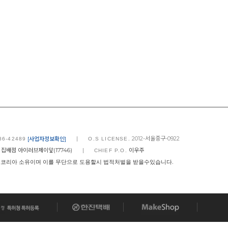
|
2012-서울중구-0922
[사업자정보확인]
86-42489
O.S LICENSE.
 집배점 아이러브제이앞(17746)
|
이우주
CHIEF P.O.
코리아 소유이며 이를 무단으로 도용할시 법적처벌을 받을수있습니다.