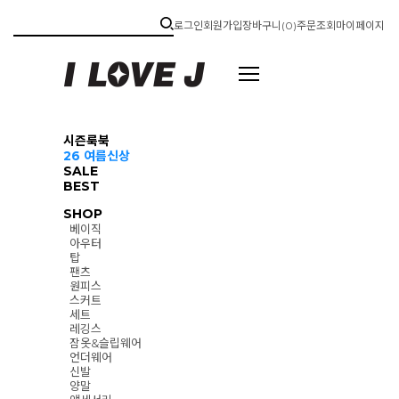
로그인
회원가입
장바구니(
0
)
주문조회
마이페이지
시즌룩북
26 여름신상
SALE
BEST
SHOP
베이직
아우터
탑
팬츠
원피스
스커트
세트
레깅스
잠옷&슬립웨어
언더웨어
신발
양말