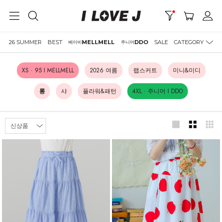
26 SUMMER
BEST
MELLMELL
DDO
SALE
CATEGORY
베이비
주니어
XS · 95 I MELLMELL
2026 여름
랩스커트
미니&미디
롱
샤
플라워&패턴
4XL · 주니어 I DDO