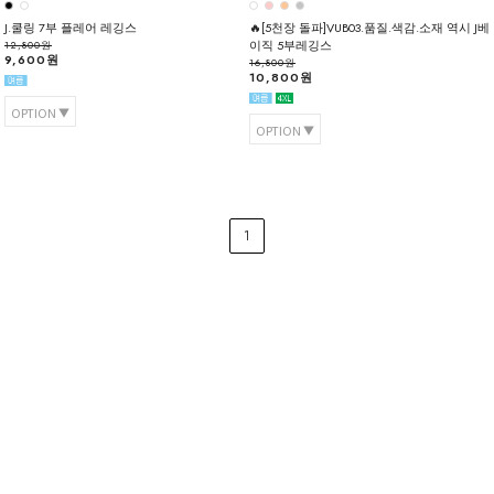
J.쿨링 7부 플레어 레깅스
🔥[5천장 돌파]VUB03.품질.색감.소재 역시 J베
이직 5부레깅스
12,800원
9,600원
16,800원
10,800원
OPTION
OPTION
1