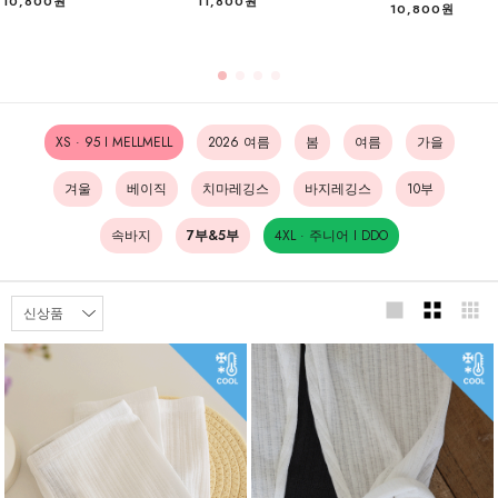
10,800원
11,800원
10,800원
XS · 95 I MELLMELL
2026 여름
봄
여름
가을
겨울
베이직
치마레깅스
바지레깅스
10부
속바지
7부&5부
4XL · 주니어 I DDO