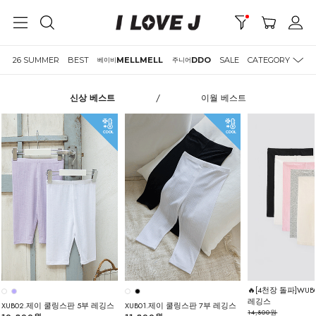
26 SUMMER
BEST
MELLMELL
DDO
SALE
CATEGORY
베이비
주니어
신상 베스트
/
이월 베스트
🔥[4천장 돌파]WUB
레깅스
XUB02.제이 쿨링스판 5부 레깅스
XUB01.제이 쿨링스판 7부 레깅스
14,800원