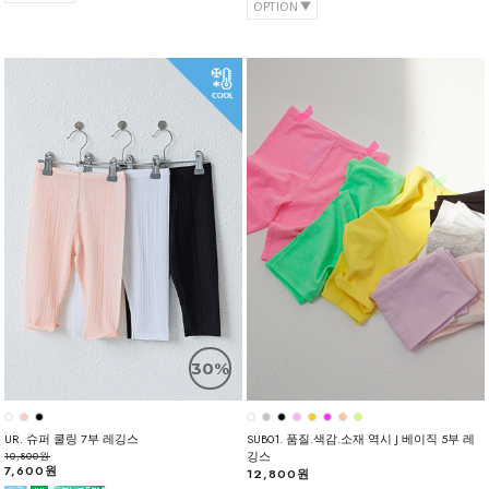
OPTION
30%
UR. 슈퍼 쿨링 7부 레깅스
SUB01. 품질.색감.소재 역시 J 베이직 5부 레
깅스
10,800원
7,600원
12,800원