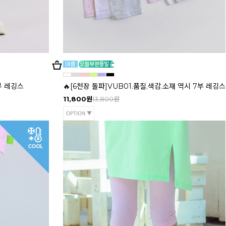
부 레깅스
🔥[6천장 돌파]VUB01.품질.색감.소재 역시 7부 레깅스
11,800원
13,800원