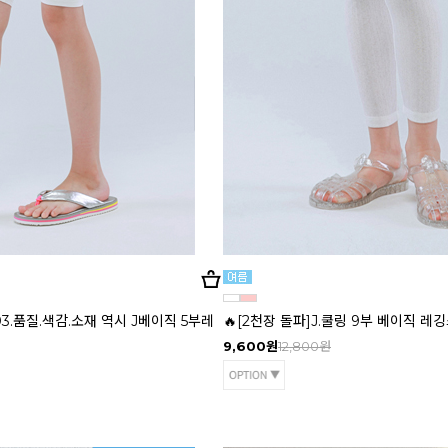
03.품질.색감.소재 역시 J베이직 5부레
🔥[2천장 돌파]J.쿨링 9부 베이직 레
9,600원
12,800원