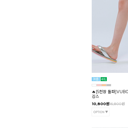
🔥[5천장 돌파]VUB
깅스
10,800원
16,800원