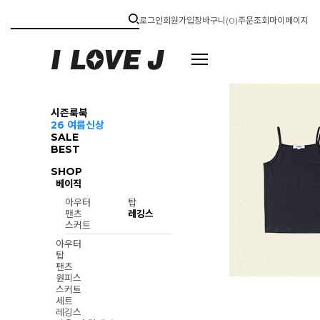
로그인
회원가입
장바구니(
0
)
주문조회
마이페이지
시즌룩북
26 여름신상
SALE
BEST
SHOP
베이직
아우터
탑
팬츠
레깅스
스커트
아우터
탑
팬츠
원피스
스커트
세트
레깅스