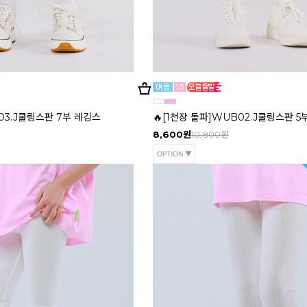
B03.J쿨링스판 7부 레깅스
🔥[1천장 돌파]WUB02.J쿨링스판 5
8,600원
10,800원