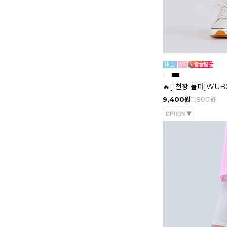
🔥[1천장 돌파]WU
9,400원
11,800원