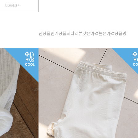
치마레깅스
신상품
인기상품
최다리뷰
낮은가격
높은가격
상품명