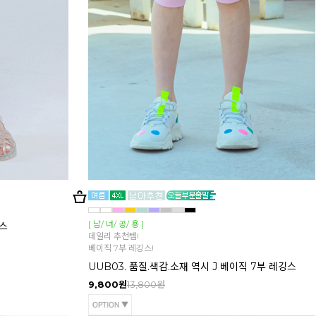
[ 남/ 녀/ 공/ 용 ]
깅스
데일리 추천템!
베이직 7부 레깅스!
UUB03. 품질.색감.소재 역시 J 베이직 7부 레깅스
9,800원
13,800원