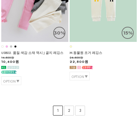
30%
15%
USB02. 품질.색감.소재 역시 J 골지 레깅스
M.동물원 조거 레깅스
14,800원
26,800원
10,400원
22,800원
OPTION
OPTION
1
2
3