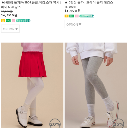
🔥[4천장 돌파]WSB01.품질.색감.소재 역시 J
🔥[5천장 돌파]J.프에디 골지 레깅스
베이직 레깅스
16,800원
13,400원
17,800원
14,200원
OPTION
OPTION
20%
25%