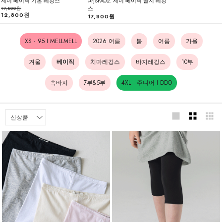
제이 베이직 기본 레깅스
파]SFA02. 제이 베이직 골지 레깅
스
17,800원
12,800원
17,800원
XS · 95 I MELLMELL
2026 여름
봄
여름
가을
겨울
베이직
치마레깅스
바지레깅스
10부
속바지
7부&5부
4XL · 주니어 I DDO