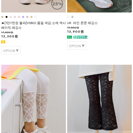
25%
30%
🔥[1만7천장 돌파]VSB02.품질.색감.소재 역시
UR. 라인 쫀쫀 레깅스
베이직 레깅스
19,800원
13,900원
17,800원
13,300원
OPTION
OPTION