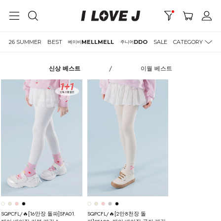
26 SUMMER
BEST
MELLMELL
DDO
SALE
CATEGORY
베이비
주니어
신상 베스트
/
이월 베스트
SQPCFL/🔥[16만장 돌파]SFA01.
SQPCFL/🔥[2만8천장 돌