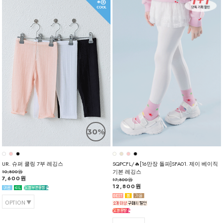
30%
UR. 슈퍼 쿨링 7부 레깅스
SQPCFL/🔥[16만장 돌파]SFA01. 제이 베이직
기본 레깅스
10,800원
7,600원
17,800원
12,800원
OPTION