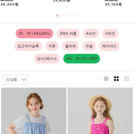
39,800원
68,800원
64,800원
48,200원
55,100원
XS · 95 I MELLMELL
2026 여름
A라인
H라인
집근처마실룩
쉬폰
플라워
프릴
레이어드
망사/레이스
4XL · 주니어 I DDO