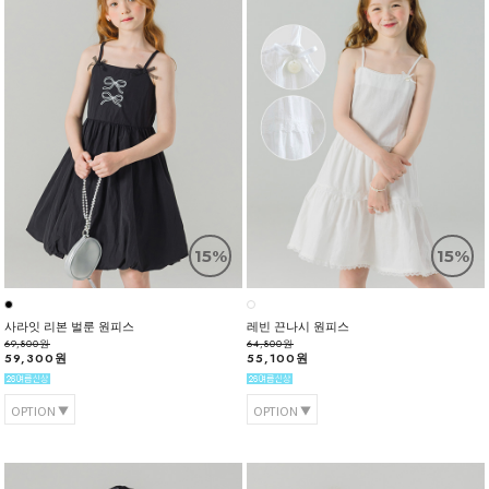
15%
15%
사라잇 리본 벌룬 원피스
레빈 끈나시 원피스
69,800원
64,800원
59,300원
55,100원
OPTION
OPTION