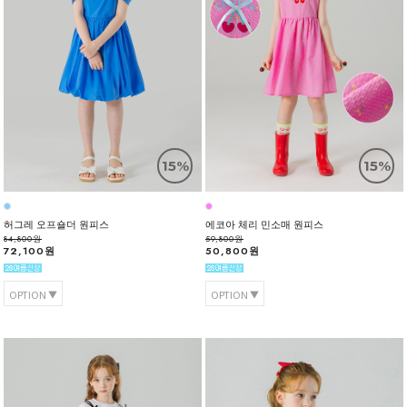
15%
15%
허그레 오프숄더 원피스
에코아 체리 민소매 원피스
84,800원
59,800원
72,100원
50,800원
OPTION
OPTION