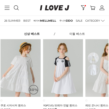
26 SUMMER
BEST
MELLMELL
DDO
SALE
CATEGORY
베이비
주니어
신상 베스트
/
이월 베스트
30%
쿠로 시어서커 원피스
YQPCUD/프레아 언발 원피스
레빈 끈나시 원피스