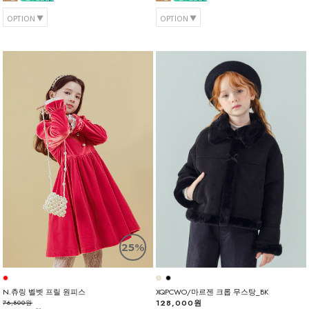
OPTION
OPTION
25%
N.츄링 벨벳 프릴 원피스
XQPCWO/마르젠 크롭 무스탕_BK
128,000원
76,800원