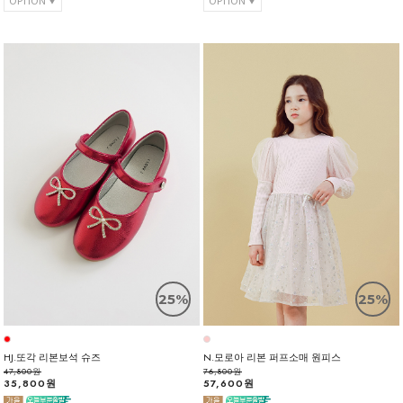
OPTION
OPTION
25%
25%
HJ.또각 리본보석 슈즈
N.모로아 리본 퍼프소매 원피스
47,800원
76,800원
35,800원
57,600원