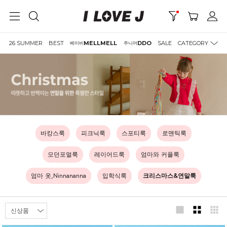
26 SUMMER
BEST
MELLMELL
DDO
SALE
CATEGORY
베이비
주니어
바캉스룩
피크닉룩
스포티룩
로맨틱룩
모던포멀룩
레이어드룩
엄마와 커플룩
엄마 옷,Ninnananna
입학식룩
크리스마스&연말룩