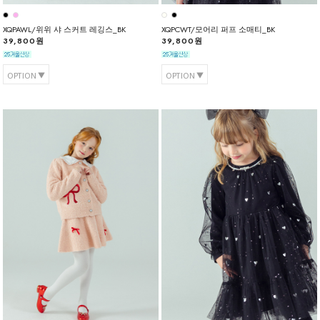
XQPAWL/위위 샤 스커트 레깅스_BK
XQPCWT/모어리 퍼프 소매티_BK
39,800원
39,800원
OPTION
OPTION