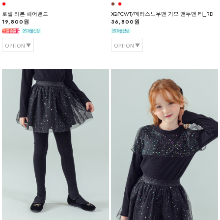
로셀 리본 헤어밴드
XQPCWT/메리스노우맨 기모 맨투맨 티_RD
19,800원
36,800원
OPTION
OPTION