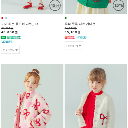
15%
15%
노디 리본 풀오버 니트_RD
후피 푸들 니트 가디건
56,800원
64,800원
48,300원
55,100원
OPTION
OPTION