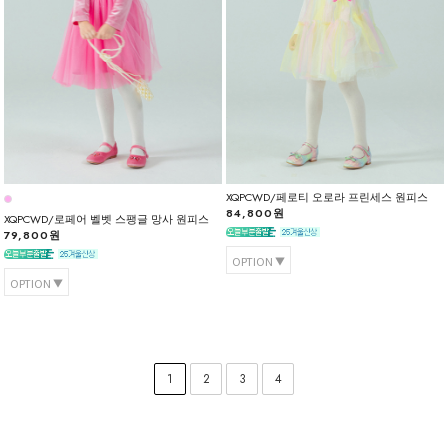
XQPCWD/페로티 오로라 프린세스 원피스
84,800원
XQPCWD/로페어 벨벳 스팽글 망사 원피스
79,800원
OPTION
OPTION
1
2
3
4