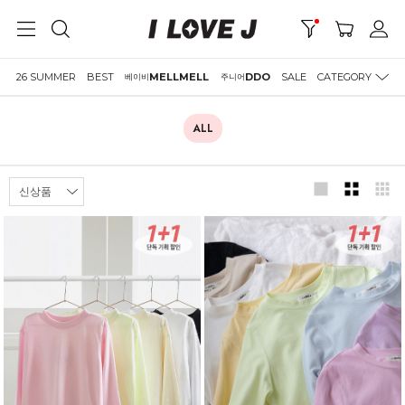
26 SUMMER
BEST
MELLMELL
DDO
SALE
CATEGORY
베이비
주니어
ALL