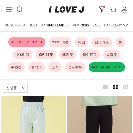
26 SUMMER
BEST
MELLMELL
DDO
SALE
CATEGORY
베이비
주니어
XS · 95 I MELLMELL
2026 여름
데님
랩스커트
롱
숏&미디
스키니핏
배기핏
와이드핏
슬림핏
부츠컷
슬랙스
조거
점프수트
4XL · 주니어 I DDO