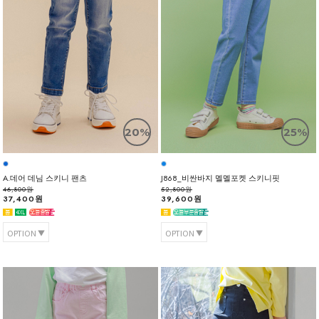
20%
25%
A.데어 데님 스키니 팬츠
J868_비싼바지 멜멜포켓 스키니핏
46,800원
52,800원
37,400원
39,600원
OPTION
OPTION