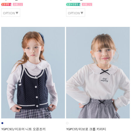
OPTION
OPTION
YQPCSO/이프어 니트 오픈조끼
YQPCST/리브로 크롭 카라티