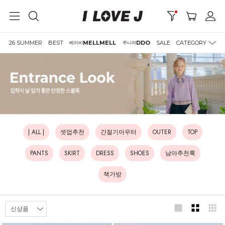
26 SUMMER
BEST
MELLMELL
DDO
SALE
CATEGORY
베이비
주니어
| ALL |
셋업추천
간절기아우터
OUTER
TOP
PANTS
SKIRT
DRESS
SHOES
남아추천룩
책가방