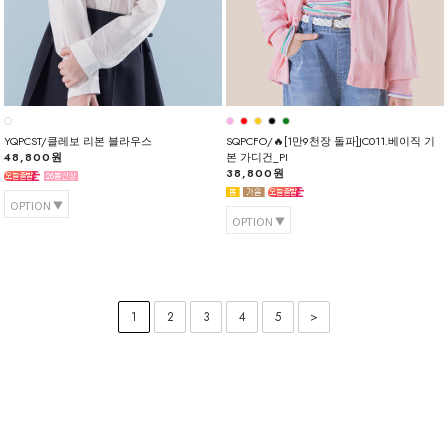
YQPCST/클레보 리본 블라우스
SQPCFO/🔥[1만9천장 돌파]JC011.베이직 기
48,800원
본 가디건_PI
38,800원
OPTION
OPTION
1
2
3
4
5
>