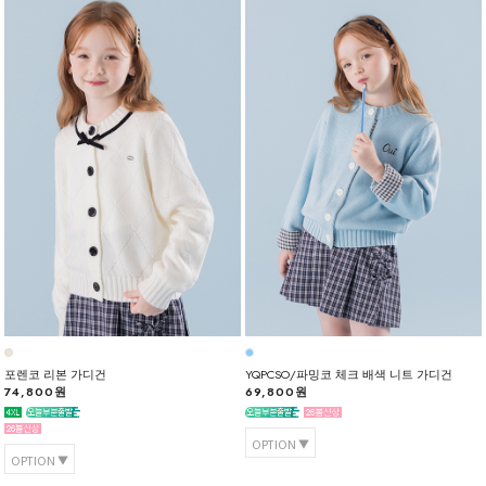
포렌코 리본 가디건
YQPCSO/파밍코 체크 배색 니트 가디건
74,800원
69,800원
OPTION
OPTION