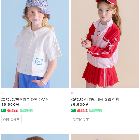
XQPCUO/반짝리본 와펜 아우터
XQPCUO/네러벗 배색 집업 점퍼
58,800원
68,800원
OPTION
OPTION