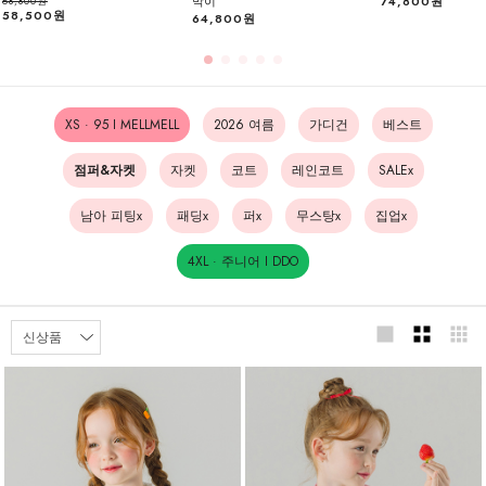
막이
74,800원
68,800원
58,500원
64,800원
XS · 95 I MELLMELL
2026 여름
가디건
베스트
점퍼&자켓
자켓
코트
레인코트
SALEx
남아 피팅x
패딩x
퍼x
무스탕x
집업x
4XL · 주니어 I DDO