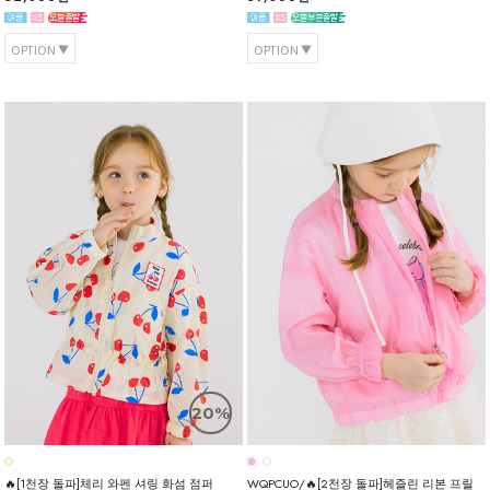
OPTION
OPTION
20%
🔥[1천장 돌파]체리 와펜 셔링 화섬 점퍼
WQPCUO/🔥[2천장 돌파]헤즐린 리본 프릴