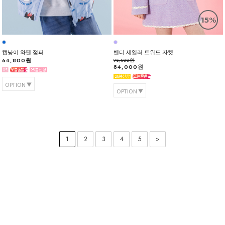
15%
캡냥이 와펜 점퍼
벤디 세일러 트위드 자켓
64,800원
98,800원
84,000원
OPTION
OPTION
1
2
3
4
5
>