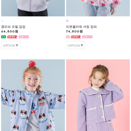
캠피브 프릴 집업
리본플라워 셔링 점퍼
64,800원
74,800원
OPTION
OPTION