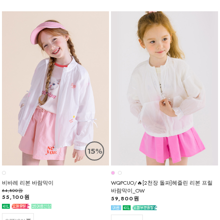
15%
비바레 리본 바람막이
WQPCUO/🔥[2천장 돌파]헤즐린 리본 프릴
바람막이_OW
64,800원
55,100원
59,800원