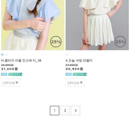
25%
25%
N.클리어 러플 민소매 티_SB
A.오늘 셔링 반팔티
28,800원
27,800원
21,600원
20,800원
OPTION
OPTION
1
2
3