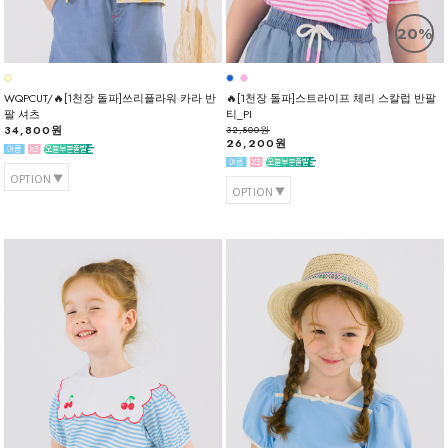
20%
WQPCUT/🔥[1천장 돌파]쓰리플라워 카라 반
🔥[1천장 돌파]스트라이프 체리 스칼럽 반팔
팔 셔츠
티_PI
34,800원
32,800원
26,200원
OPTION
OPTION