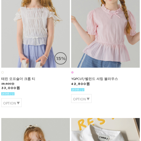
15%
테린 오프숄더 크롭 티
YQPCUT/벨런드 셔링 블라우스
42,800원
38,800원
33,000원
OPTION
OPTION