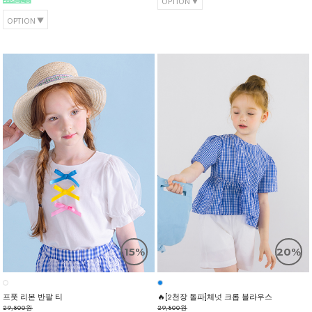
OPTION
OPTION
15%
20%
프풋 리본 반팔 티
🔥[2천장 돌파]체넛 크롭 블라우스
29,800원
29,800원