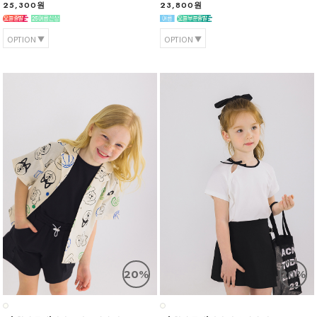
25,300원
23,800원
OPTION
OPTION
20%
20%