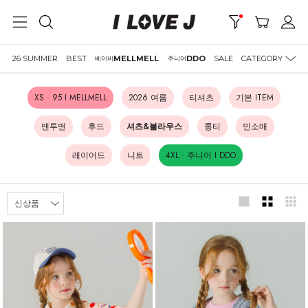
26 SUMMER
BEST
MELLMELL
DDO
SALE
CATEGORY
베이비
주니어
XS · 95 I MELLMELL
2026 여름
티셔츠
기본 ITEM
맨투맨
후드
셔츠&블라우스
롱티
민소매
레이어드
니트
4XL · 주니어 I DDO