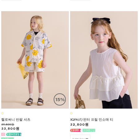
15%
헬로써니 반팔 셔츠
XQPAUT/핀터 프릴 민소매 티
32,800원
39,800원
33,800원