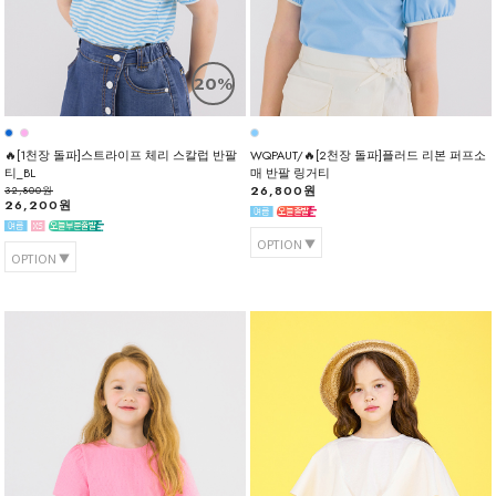
20%
🔥[1천장 돌파]스트라이프 체리 스칼럽 반팔
WQPAUT/🔥[2천장 돌파]플러드 리본 퍼프소
티_BL
매 반팔 링거티
26,800원
32,800원
26,200원
OPTION
OPTION