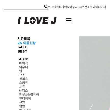
로그인
회원가입
장바구니(
0
)
주문조회
마이페이지
시즌룩북
26 여름신상
SALE
BEST
SHOP
베이직
아우터
탑
팬츠
원피스
스커트
세트
레깅스
잠옷&슬립웨어
언더웨어
신발
양말