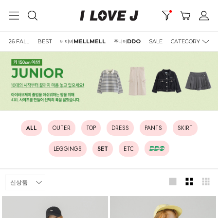
26 FALL
BEST
MELLMELL
DDO
SALE
CATEGORY
베이비
주니어
ALL
OUTER
TOP
DRESS
PANTS
SKIRT
LEGGINGS
SET
ETC