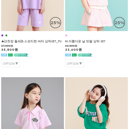
25%
25%
🔥[2천장 돌파]B.스포티한 버터 상하SET_PU
M.아름다운 날 반팔 상하 SET
47,800원
44,800원
35,800원
33,600원
OPTION
OPTION