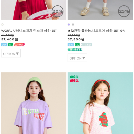
20%
25%
WQPAUF/테니스매치 민소매 상하 SET
🔥[2천장 돌파]A.니드모어 상하 SET_GR
46,800원
49,800원
37,400원
37,300원
OPTION
OPTION