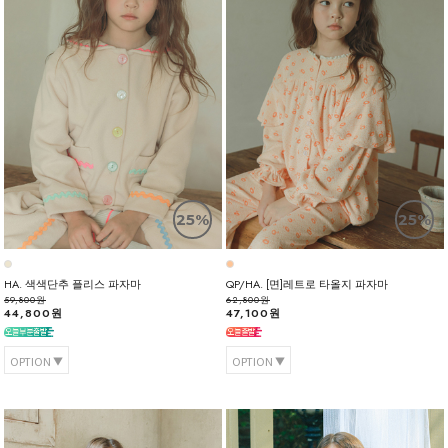
25%
25%
HA. 색색단추 플리스 파자마
QP/HA. [면]레트로 타올지 파자마
59,800원
62,800원
44,800원
47,100원
OPTION
OPTION