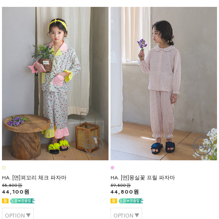
25%
25%
HA. [면]꾀꼬리 체크 파자마
HA. [면]몽실꽃 프릴 파자마
58,800원
59,800원
44,100원
44,800원
OPTION
OPTION