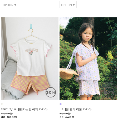
OPTION
OPTION
30%
30%
TQPCUZ/HA. [면]자스민 이지 파자마
HA. [면]엘리 리본 파자마
42,800원
47,800원
30,000원
33,460원