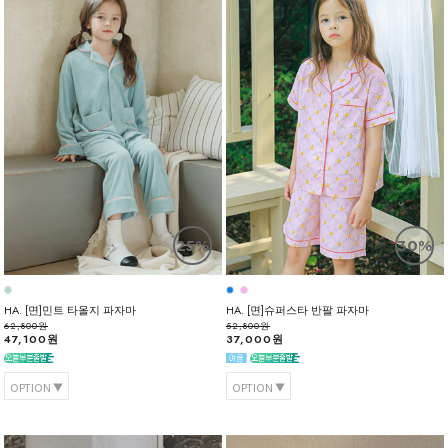
25%
30%
HA. [면]민트 타올지 파자마
HA. [면]슈퍼스타 반팔 파자마
62,800원
52,800원
47,100원
37,000원
OPTION
OPTION