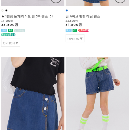
🔥[1천장 돌파]레디오 면 5부 팬츠_BK
굿바이브 멜빵 데님 팬츠
44,800원
64,800원
35,800원
51,800원
OPTION
OPTION