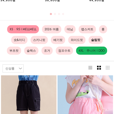
54,800원
56,800원
44,800원
XS · 95 I MELLMELL
2026 여름
데님
랩스커트
롱
숏&미디
스키니핏
배기핏
와이드핏
슬림핏
부츠컷
슬랙스
조거
점프수트
4XL · 주니어 I DDO