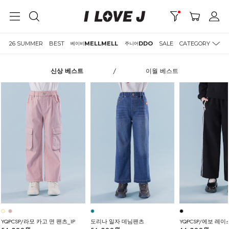
26 SUMMER
BEST
MELLMELL
DDO
SALE
CATEGORY
베이비
주니어
신상 베스트
/
이월 베스트
YQPCSP/라모 카고 면 팬츠_IP
도리나 일자 데님팬츠
YQPCSP/에보 레이