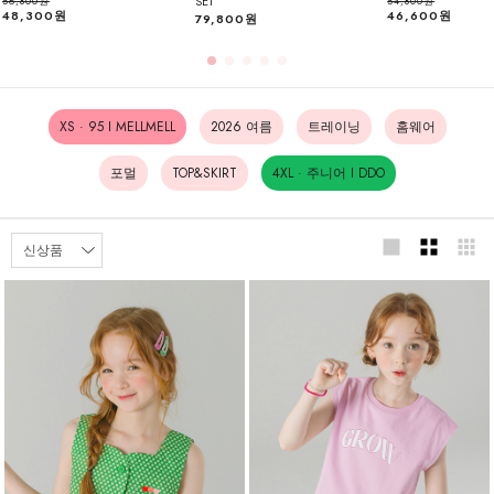
SET
56,800원
54,800원
48,300원
46,600원
79,800원
XS · 95 I MELLMELL
2026 여름
트레이닝
홈웨어
포멀
TOP&SKIRT
4XL · 주니어 I DDO