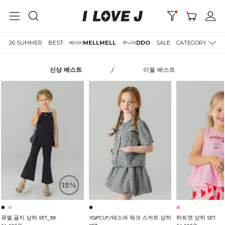
26 SUMMER
BEST
MELLMELL
DDO
SALE
CATEGORY
베이비
주니어
신상 베스트
/
이월 베스트
15%
큐엘 골지 상하 SET_BK
YQPCUF/테스퍼 체크 스커트 상하
하트캣 상하 SET