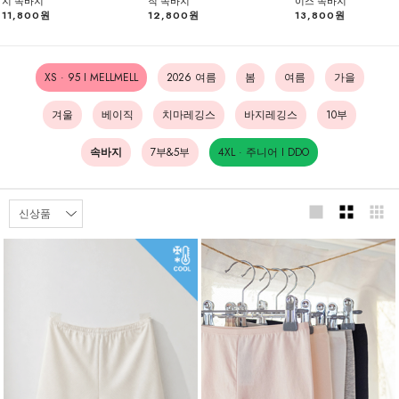
지 속바지
직 속바지
이스 속바지
11,800원
12,800원
13,800원
XS · 95 I MELLMELL
2026 여름
봄
여름
가을
겨울
베이직
치마레깅스
바지레깅스
10부
속바지
7부&5부
4XL · 주니어 I DDO