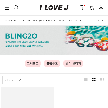
26 SUMMER
BEST
MELLMELL
DDO
SALE
CATEGORY
베이비
주니어
그렉앤코
블링투오
웰리 밴디지