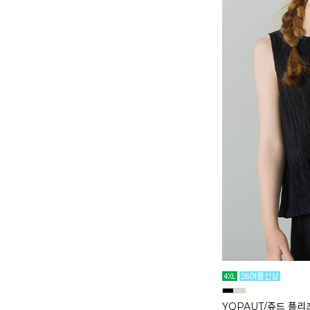
YQPAUT/쥬드 플리