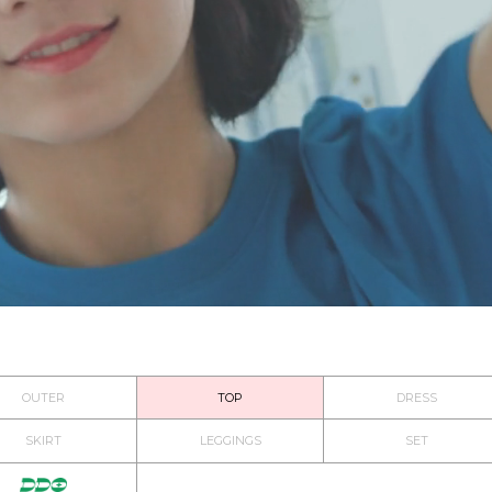
OUTER
TOP
DRESS
SKIRT
LEGGINGS
SET
D.D.O