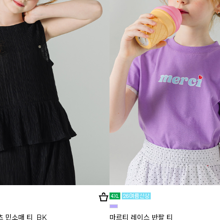
츠 민소매 티_BK
마르티 레이스 반팔 티