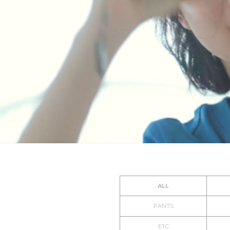
ALL
PANTS
ETC