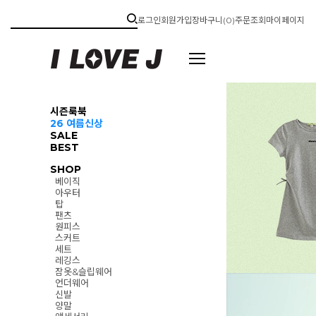
로그인
회원가입
장바구니(
0
)
주문조회
마이페이지
시즌룩북
26 여름신상
SALE
BEST
SHOP
베이직
아우터
탑
팬츠
원피스
스커트
세트
레깅스
잠옷&슬립웨어
언더웨어
신발
양말