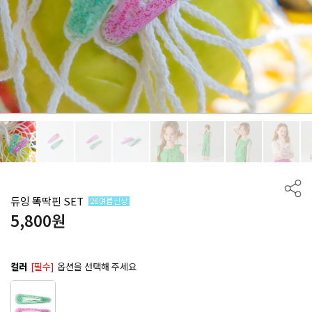
듀잉 똑딱핀 SET
5,800
원
컬러
[필수]
옵션을 선택해 주세요