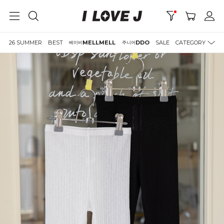
26 SUMMER
BEST
MELLMELL
DDO
SALE
CATEGORY
베이비
주니어