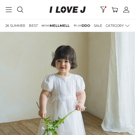
26 SUMMER
BEST
MELLMELL
DDO
SALE
CATEGORY
베이비
주니어