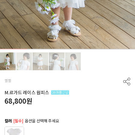
멜멜
M.르가드 레이스 원피스
68,800
원
컬러
[필수]
옵션을 선택해 주세요