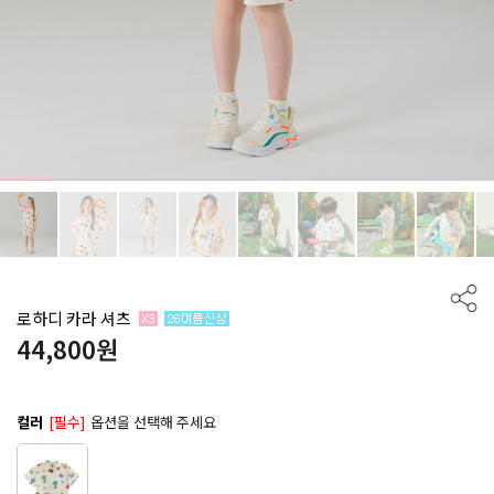
로하디 카라 셔츠
44,800
원
컬러
[필수]
옵션을 선택해 주세요