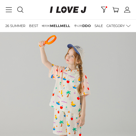
26 SUMMER
BEST
MELLMELL
DDO
SALE
CATEGORY
베이비
주니어