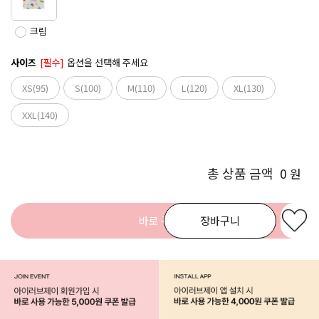
크림
사이즈
[필수]
옵션을 선택해 주세요
XS(95)
S(100)
M(110)
L(120)
XL(130)
XXL(140)
총 상품 금액
0
원
바로 구매
장바구니