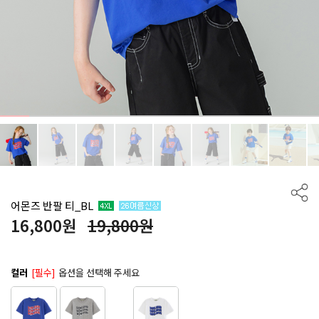
어몬즈 반팔 티_BL
16,800
원
19,800원
컬러
[필수]
옵션을 선택해 주세요