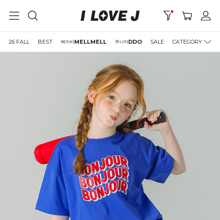
26 FALL
BEST
MELLMELL
DDO
SALE
CATEGORY
베이비
주니어