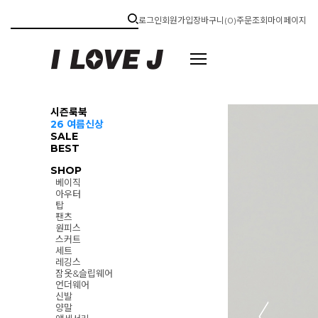
로그인
회원가입
장바구니(
0
)
주문조회
마이페이지
시즌룩북
26 여름신상
SALE
BEST
SHOP
베이직
아우터
탑
팬츠
원피스
스커트
세트
레깅스
잠옷&슬립웨어
언더웨어
신발
양말