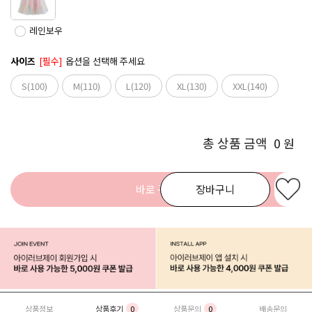
레인보우
사이즈
[필수]
옵션을 선택해 주세요
S(100)
M(110)
L(120)
XL(130)
XXL(140)
총 상품 금액
0
원
바로 구매
장바구니
상품정보
상품후기
0
상품문의
0
배송문의