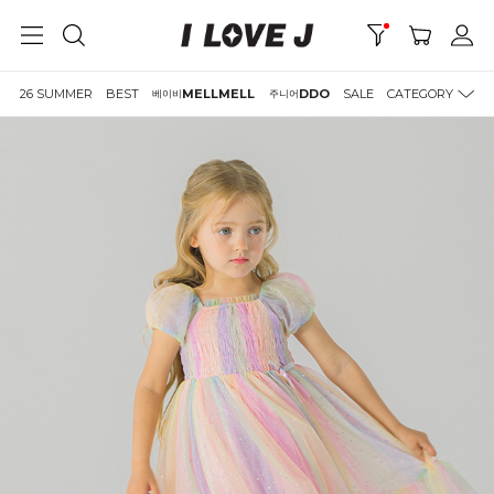
26 SUMMER
BEST
MELLMELL
DDO
SALE
CATEGORY
베이비
주니어