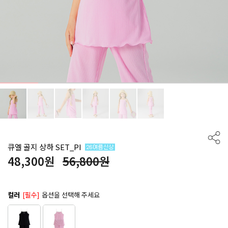
큐엘 골지 상하 SET_PI
48,300
원
56,800원
컬러
[필수]
옵션을 선택해 주세요