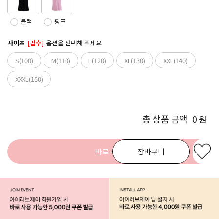
블랙
핑크
사이즈
[필수]
옵션을 선택해 주세요
S(100)
M(110)
L(120)
XL(130)
XXL(140)
XXXL(150)
총 상품 금액
0
원
바로 구매
장바구니