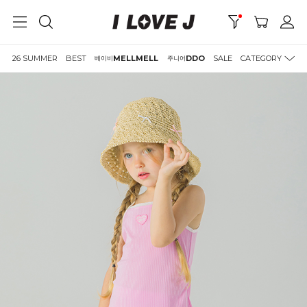
26 SUMMER
BEST
MELLMELL
DDO
SALE
CATEGORY
베이비
주니어