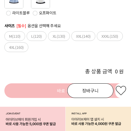
라이트블루
오프화이트
사이즈
[필수]
옵션을 선택해 주세요
M(110)
L(120)
XL(130)
XXL(140)
XXXL(150)
4XL(160)
총 상품 금액
0
원
바로 구매
장바구니