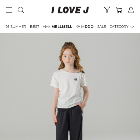
26 SUMMER
BEST
MELLMELL
DDO
SALE
CATEGORY
베이비
주니어