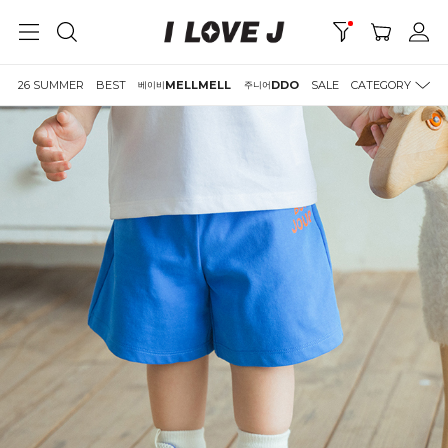
26 SUMMER
BEST
MELLMELL
DDO
SALE
CATEGORY
베이비
주니어