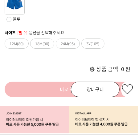
블루
사이즈
[필수]
옵션을 선택해 주세요
12M(80)
18M(90)
24M(95)
3Y(105)
총 상품 금액
0
원
바로 구매
장바구니