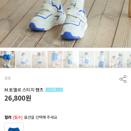
멜멜
M.토엘르 스티치 팬츠
26,800
원
컬러
[필수]
옵션을 선택해 주세요