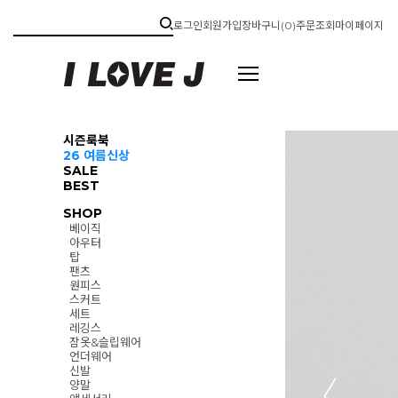
로그인
회원가입
장바구니(
0
)
주문조회
마이페이지
시즌룩북
26 여름신상
SALE
BEST
SHOP
베이직
아우터
탑
팬츠
원피스
스커트
세트
레깅스
잠옷&슬립웨어
언더웨어
신발
양말