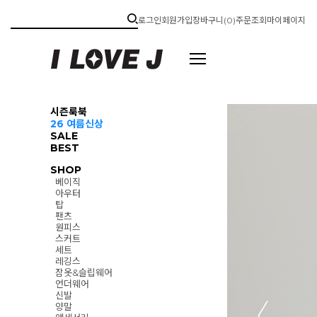
로그인
회원가입
장바구니(
0
)
주문조회
마이페이지
시즌룩북
26 여름신상
SALE
BEST
SHOP
베이직
아우터
탑
팬츠
원피스
스커트
세트
레깅스
잠옷&슬립웨어
언더웨어
신발
양말