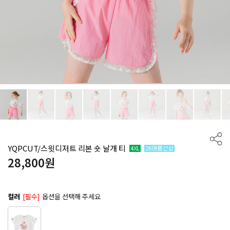
YQPCUT/스윗디저트 리본 숏 날개 티
28,800
원
컬러
[필수]
옵션을 선택해 주세요