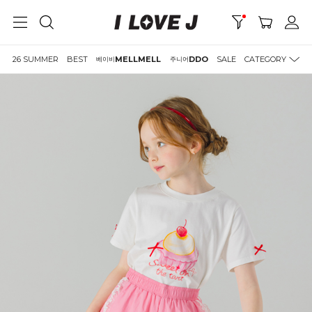
26 SUMMER
BEST
MELLMELL
DDO
SALE
CATEGORY
베이비
주니어