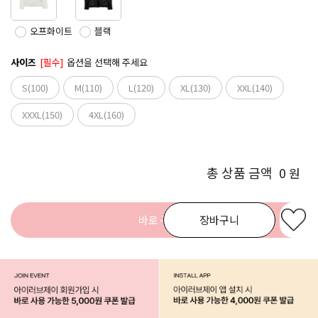
오프화이트
블랙
사이즈
[필수]
옵션을 선택해 주세요
S(100)
M(110)
L(120)
XL(130)
XXL(140)
XXXL(150)
4XL(160)
총 상품 금액
0
원
바로 구매
장바구니