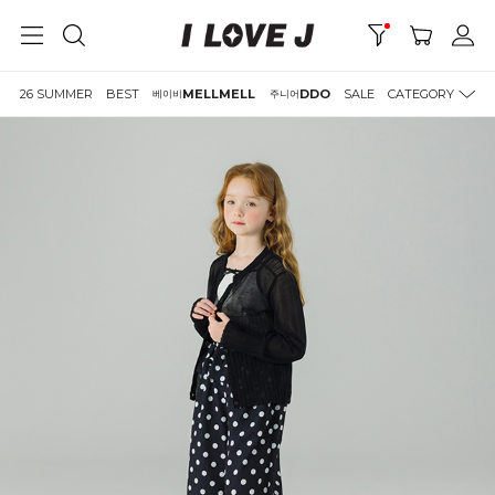
26 SUMMER
BEST
MELLMELL
DDO
SALE
CATEGORY
베이비
주니어