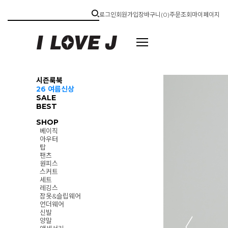
로그인
회원가입
장바구니(
0
)
주문조회
마이페이지
시즌룩북
26 여름신상
SALE
BEST
SHOP
베이직
아우터
탑
팬츠
원피스
스커트
세트
레깅스
잠옷&슬립웨어
언더웨어
신발
양말