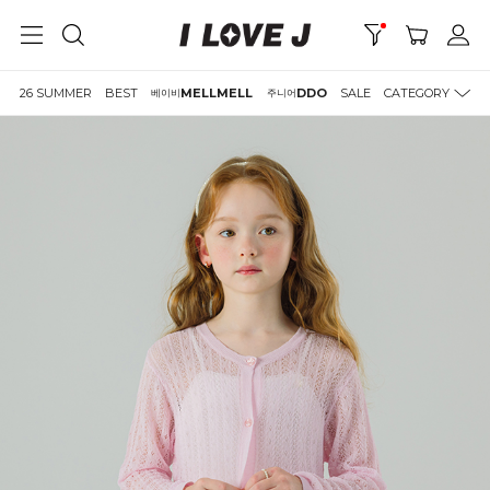
26 SUMMER
BEST
MELLMELL
DDO
SALE
CATEGORY
베이비
주니어