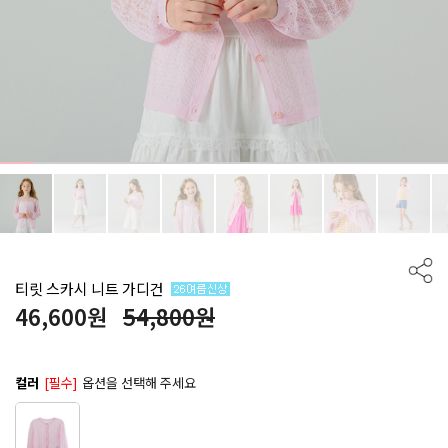
티릿 스카시 니트 가디건
46,600
원
54,800원
컬러
[필수]
옵션을 선택해 주세요