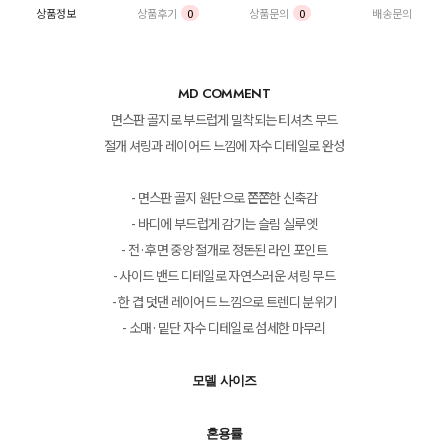
상품정보
상품후기
0
상품문의
0
배송문의
MD COMMENT
면스판 골지로 부드럽게 밀착되는 티셔츠 무드
절개 셔링과 레이어드 느낌에 자수 디테일로 완성
- 면스판 골지 원단으로 쫀쫀한 신축감
- 바디에 부드럽게 감기는 슬림 실루엣
- 전·후면 중앙 절개로 정돈된 라인 포인트
- 사이드 밴드 디테일로 자연스러운 셔링 무드
- 한 겹 덧댄 레이어드 느낌으로 트렌디 분위기
- 소매·밑단 자수 디테일로 섬세한 마무리
모델 사이즈
혼용률