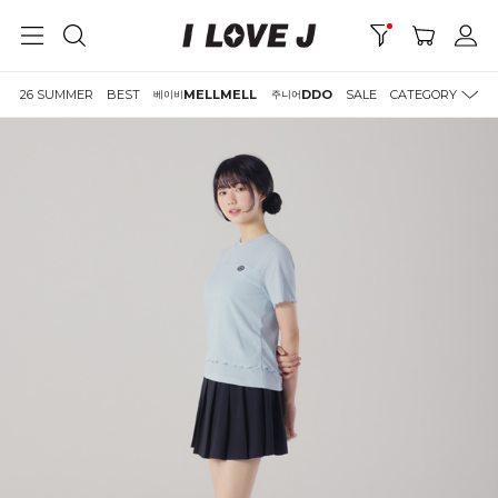
26 SUMMER
BEST
MELLMELL
DDO
SALE
CATEGORY
베이비
주니어