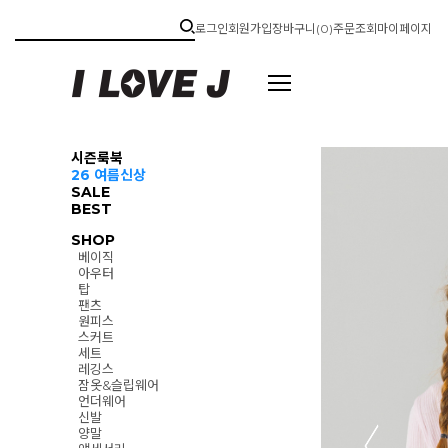
로그인
회원가입
장바구니(
0
)
주문조회
마이페이지
시즌룩북
26 여름신상
SALE
BEST
SHOP
베이직
아우터
탑
팬츠
원피스
스커트
세트
레깅스
잠옷&슬립웨어
언더웨어
신발
양말