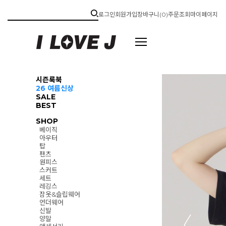
로그인
회원가입
장바구니(
0
)
주문조회
마이페이지
시즌룩북
26 여름신상
SALE
BEST
SHOP
베이직
아우터
탑
팬츠
원피스
스커트
세트
레깅스
잠옷&슬립웨어
언더웨어
신발
양말