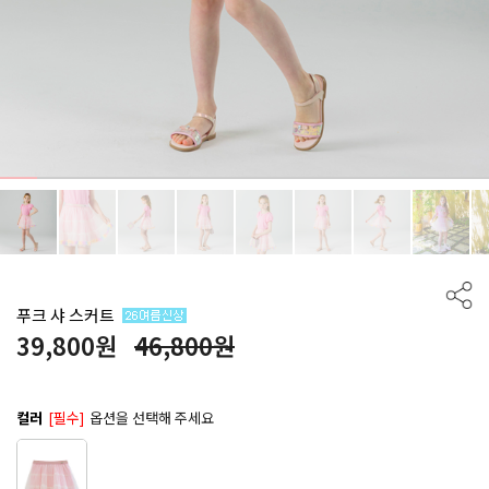
푸크 샤 스커트
39,800
원
46,800원
컬러
[필수]
옵션을 선택해 주세요