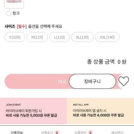
핑크
사이즈
[필수]
옵션을 선택해 주세요
S(100)
M(110)
L(120)
XL(130)
XXL(140)
총 상품 금액
0
원
바로 구매
장바구니
상품정보
상품후기
0
상품문의
0
배송문의