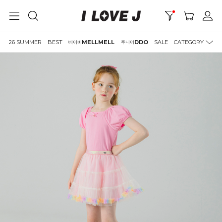
26 SUMMER
BEST
MELLMELL
DDO
SALE
CATEGORY
베이비
주니어