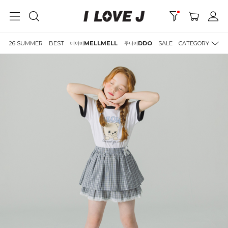
26 SUMMER
BEST
MELLMELL
DDO
SALE
CATEGORY
베이비
주니어