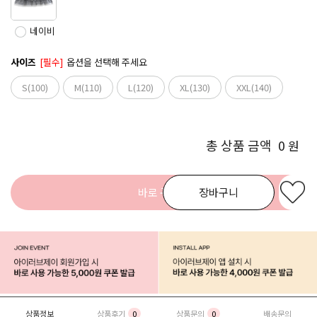
네이비
사이즈
[필수]
옵션을 선택해 주세요
S(100)
M(110)
L(120)
XL(130)
XXL(140)
총 상품 금액
0
원
바로 구매
장바구니
상품정보
상품후기
0
상품문의
0
배송문의